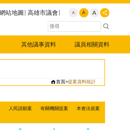
網站地圖
高雄市議會
A
A
A
其他議事資料
議員相關資料
首頁
>
提案資料統計
組
人民請願案
有關機關提案
本會法規案