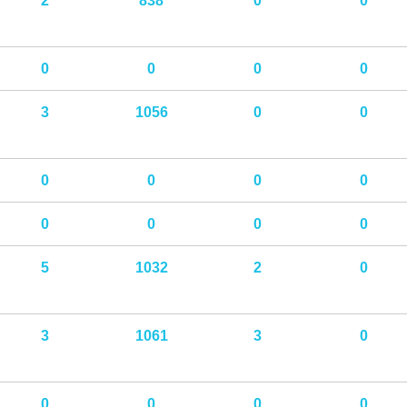
2
838
0
0
0
0
0
0
3
1056
0
0
0
0
0
0
0
0
0
0
5
1032
2
0
3
1061
3
0
0
0
0
0