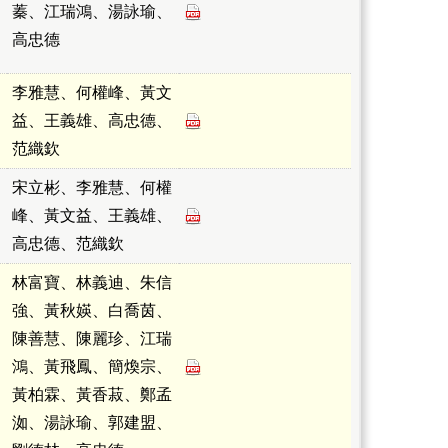
蓁、江瑞鴻、湯詠瑜、
高忠德
李雅慧、何權峰、黃文
益、王義雄、高忠德、
范織欽
宋立彬、李雅慧、何權
峰、黃文益、王義雄、
高忠德、范織欽
林富寶、林義迪、朱信
強、黃秋媖、白喬茵、
陳善慧、陳麗珍、江瑞
鴻、黃飛鳳、簡煥宗、
黃柏霖、黃香菽、鄭孟
洳、湯詠瑜、郭建盟、