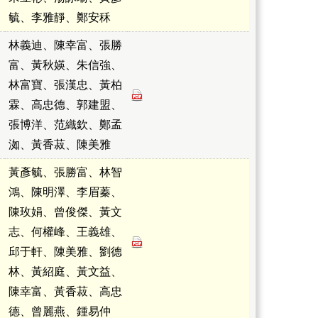
毓、李雅靜、鄭安秝
林義迪、陳幸富、張勝
富、黃秋媖、朱信強、
林富寶、張漢忠、黃柏
霖、高忠德、郭建盟、
張博洋、范織欽、鄭孟
洳、黃香菽、陳美雅
黃彥毓、張勝富、林智
鴻、陳明澤、李眉蓁、
陳玫娟、曾俊傑、黃文
志、何權峰、王義雄、
邱于軒、陳美雅、劉德
林、黃紹庭、黃文益、
陳幸富、黃香菽、高忠
德、曾麗燕、鍾易仲