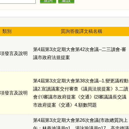
查詢
重設
類別
質詢答復譯文稿名稱
第4屆第3次定期大會第42次會議--二三讀會-審
項發言及說明
議市政府法規提案
第4屆第3次定期大會第38次會議--1.變更議程動
議2.宣讀議案交付審查《議員法規提案》3.二讀
項發言及說明
會:⑴審議市政府提案《交通》⑵審議議長交議
市政府提案《交通》4.額數問題
第4屆第3次定期大會第26次會議(市政總質詢上
午：林義迪議員p1、湯詠瑜議員p17、高忠德