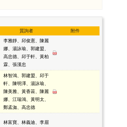
質詢者
附件
李雅靜、邱俊憲、陳麗
娜、湯詠瑜、郭建盟、
高忠德、邱于軒、黃柏
霖、張漢忠
林智鴻、郭建盟、邱于
軒、陳明澤、湯詠瑜、
陳美雅、黃香菽、陳麗
娜、江瑞鴻、黃明太、
鄭孟洳、高忠德
林富寶、林義迪、李眉
議