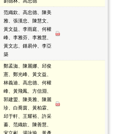
劉德林、高忠德
范織欽、高忠德、陳美
雅、張漢忠、陳慧文、
黃文益、李雨庭、何權
峰、李雅芬、李雅慧、
黃文志、鍾易仲、李亞
築
鄭孟洳、陳麗娜、邱俊
憲、鄭光峰、黃文益、
林義迪、高忠德、何權
峰、黃飛鳳、方信淵、
郭建盟、陳美雅、陳麗
珍、白喬茵、黃柏霖、
邱于軒、王耀裕、許采
蓁、范織欽、陳善慧、
宋立彬、湯詠瑜、黃彥