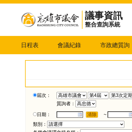
議事資訊
整合查詢系統
日程表
會議紀錄
市政總質詢
屆次：
質詢者：
日期：
~
類別：