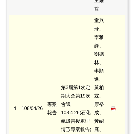
王耀
裕
童燕
珍、
李雅
靜、
劉德
林、
李順
進、
第3屆第1次定
黃柏
期大會第19次
霖、
專案
會議
康裕
4
108/04/26
報告
108.4.26(石化
成、
氣爆善後處理
黃紹
情形專案報告)
庭、