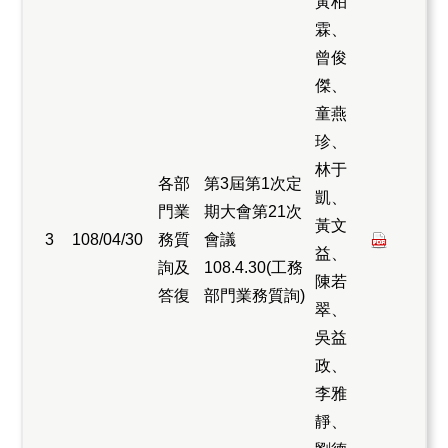
黃柏
霖、
曾俊
傑、
童燕
珍、
林于
各部
第3屆第1次定
凱、
門業
期大會第21次
黃文
3
108/04/30
務質
會議
益、
詢及
108.4.30(工務
陳若
答復
部門業務質詢)
翠、
吳益
政、
李雅
靜、