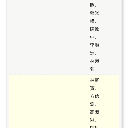
賜、
鄭光
峰、
陳致
中、
李順
進、
林宛
蓉
林富
寶、
方信
淵、
高閔
琳、