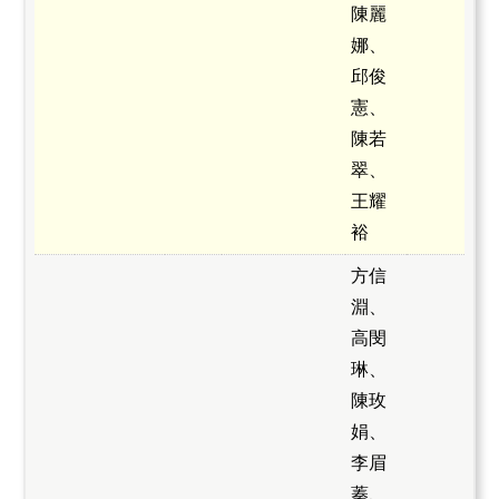
陳麗
娜、
邱俊
憲、
陳若
翠、
王耀
裕
方信
淵、
高閔
琳、
陳玫
娟、
李眉
蓁、