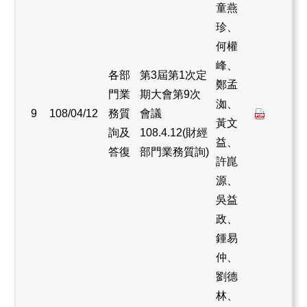
童燕
珍、
何權
峰、
各部
第3屆第1次定
鄭孟
門業
期大會第9次
洳、
9
108/04/12
務質
會議
黃文
詢及
108.4.12(財經
益、
答復
部門業務質詢)
許崑
源、
吳益
政、
鍾易
仲、
劉德
林、