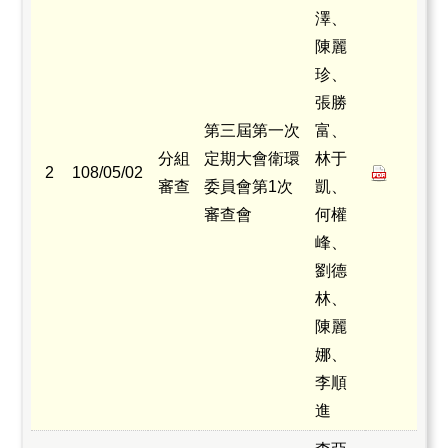
澤、
陳麗
珍、
張勝
第三屆第一次
富、
分組
定期大會衛環
林于
2
108/05/02
審查
委員會第1次
凱、
審查會
何權
峰、
劉德
林、
陳麗
娜、
李順
進