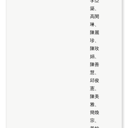
李亞
築、
高閔
琳、
陳麗
珍、
陳玫
娟、
陳善
慧、
邱俊
憲、
陳美
雅、
簡煥
宗、