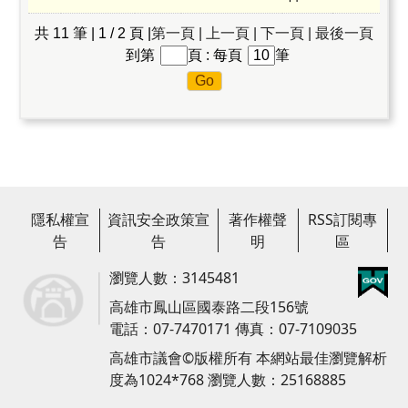
共 11 筆 | 1 / 2 頁 |
第一頁 |
上一頁 |
下一頁 |
最後一頁
到第
頁 : 每頁
筆
隱私權宣
資訊安全政策宣
著作權聲
RSS訂閱專
告
告
明
區
瀏覽人數：3145481
高雄市鳳山區國泰路二段156號
電話：07-7470171 傳真：07-7109035
高雄市議會©版權所有 本網站最佳瀏覽解析
度為1024*768 瀏覽人數：
25168885