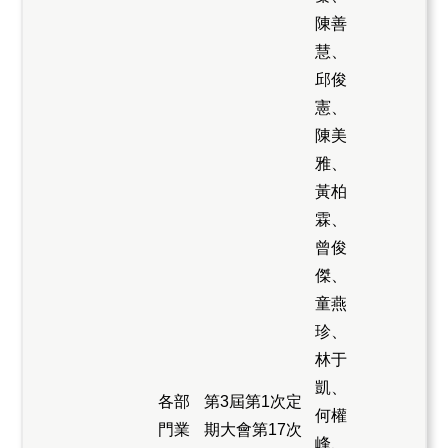
陳善
慧、
邱俊
憲、
陳美
雅、
黃柏
霖、
曾俊
傑、
童燕
珍、
林于
凱、
各部
第3屆第1次定
何權
門業
期大會第17次
峰、