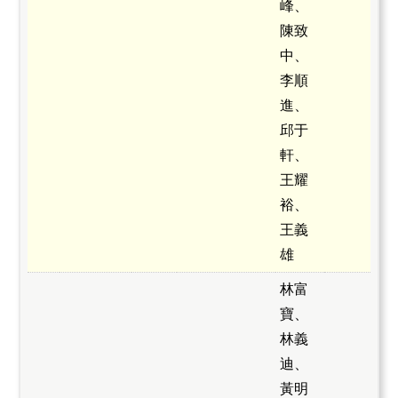
峰、
陳致
中、
李順
進、
邱于
軒、
王耀
裕、
王義
雄
林富
寶、
林義
迪、
黃明