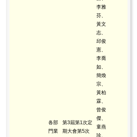
李雅
芬、
黃文
志、
邱俊
憲、
李喬
如、
簡煥
宗、
黃柏
霖、
曾俊
傑、
各部
第3屆第1次定
童燕
門業
期大會第5次
珍、