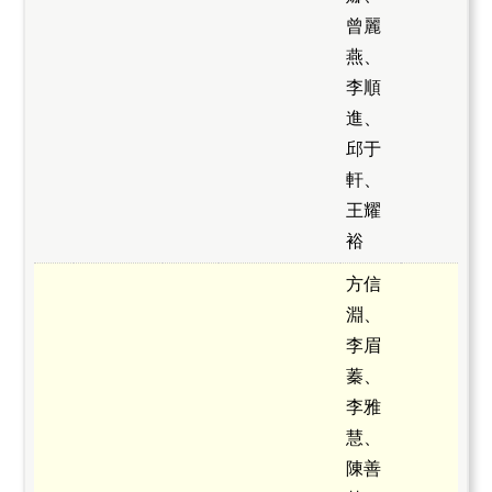
曾麗
燕、
李順
進、
邱于
軒、
王耀
裕
方信
淵、
李眉
蓁、
李雅
慧、
陳善