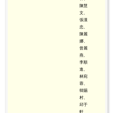
陳慧
文、
張漢
忠、
陳麗
娜、
曾麗
燕、
李順
進、
林宛
蓉、
韓賜
村、
邱于
軒