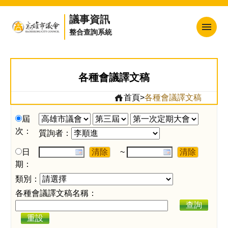
議事資訊
整合查詢系統
回首頁
網站地圖
各種會議譯文稿
高雄市議會
首頁
>
各種會議譯文稿
訂閱電子報
屆
次：
熱門連結
質詢者：
日程表
日
~
期：
會議紀錄
類別：
市政總質詢
各種會議譯文稿名稱：
查詢
提案資料
重設