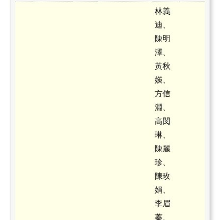
林義
迪、
陳明
澤、
黃秋
媖、
方信
淵、
高閔
琳、
陳麗
珍、
陳玫
娟、
李眉
蓁、