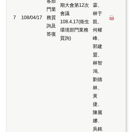
各部
期大會第12次
霖、
門業
會議
林于
7
108/04/17
務質
108.4.17(衛生
凱、
詢及
環境部門業務
何權
答復
質詢)
峰、
郭建
盟、
林智
鴻、
劉德
林、
黃
捷、
陳麗
娜、
吳銘