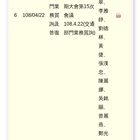
翠、
門業
期大會第15次
李雅
6
108/04/22
務質
會議
靜、
詢及
108.4.22(交通
劉德
答復
部門業務質詢)
林、
黃
捷、
張漢
忠、
陳麗
娜、
吳銘
賜、
曾麗
燕、
鄭光