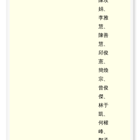
陳玫
娟、
李雅
慧、
陳善
慧、
邱俊
憲、
簡煥
宗、
曾俊
傑、
林于
凱、
何權
峰、