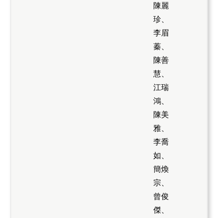
陳麗
珍、
李眉
蓁、
陳善
慧、
江瑞
鴻、
陳美
雅、
李喬
如、
簡煥
宗、
曾俊
傑、