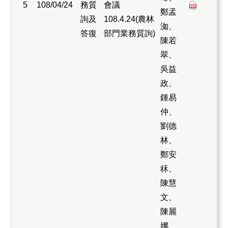
5
108/04/24
務質
會議
鄭孟
詢及
108.4.24(農林
洳、
答復
部門業務質詢)
陳若
翠、
吳益
政、
鍾易
仲、
劉德
林、
鄭安
秝、
陳慧
文、
陳麗
娜、