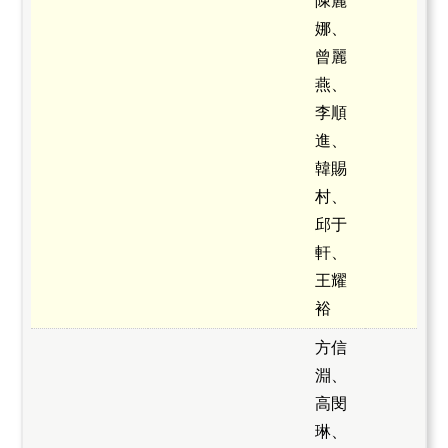
陳麗
娜、
曾麗
燕、
李順
進、
韓賜
村、
邱于
軒、
王耀
裕
方信
淵、
高閔
琳、