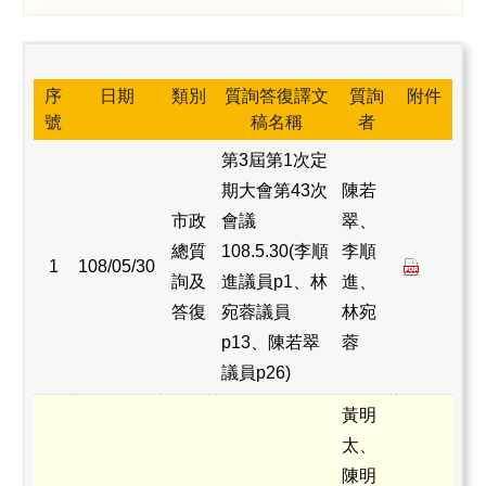
質詢資料
議事錄
序
日期
類別
質詢答復譯文
質詢
附件
其他議事資料
號
稿名稱
者
議員相關資料
第3屆第1次定
期大會第43次
陳若
市政
會議
翠、
總質
108.5.30(李順
李順
1
108/05/30
詢及
進議員p1、林
進、
答復
宛蓉議員
林宛
p13、陳若翠
蓉
議員p26)
黃明
太、
陳明