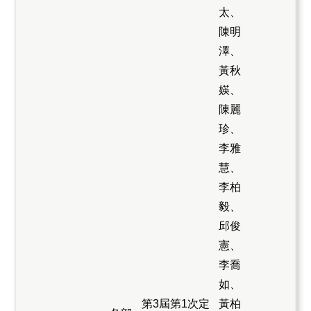
太、
陳明
澤、
黃秋
媖、
陳麗
珍、
李雅
慧、
李柏
毅、
邱俊
憲、
李喬
如、
第3屆第1次定
黃柏