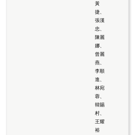
黃
捷、
張漢
忠、
陳麗
娜、
曾麗
燕、
李順
進、
林宛
蓉、
韓賜
村、
王耀
裕