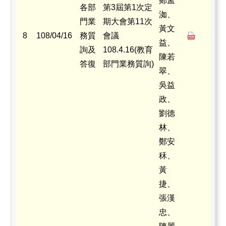
鄭孟
各部
第3屆第1次定
洳、
門業
期大會第11次
黃文
8
108/04/16
務質
會議
益、
詢及
108.4.16(教育
陳若
答復
部門業務質詢)
翠、
吳益
政、
劉德
林、
鄭安
秝、
黃
捷、
張漢
忠、