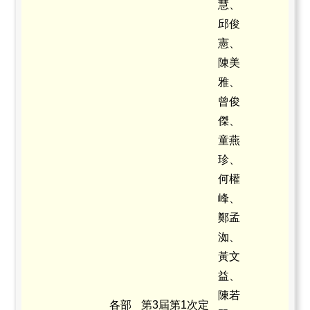
慧、
邱俊
憲、
陳美
雅、
曾俊
傑、
童燕
珍、
何權
峰、
鄭孟
洳、
黃文
益、
陳若
各部
第3屆第1次定