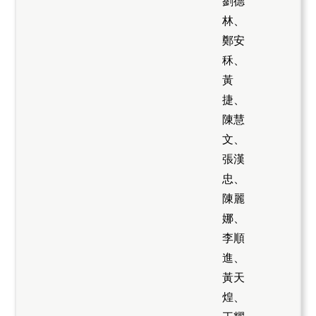
劉德
林、
鄭安
秝、
黃
捷、
陳慧
文、
張漢
忠、
陳麗
娜、
李順
進、
黃天
煌、