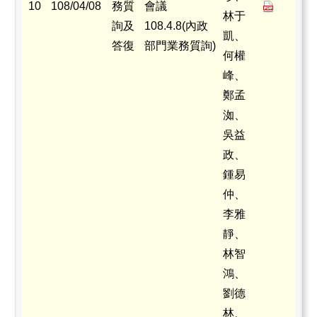
10
108/04/08
務質
會議
林于
詢及
108.4.8(內政
凱、
答復
部門業務質詢)
何權
峰、
鄭孟
洳、
吳益
政、
鍾易
仲、
李雅
靜、
林智
鴻、
劉德
林、