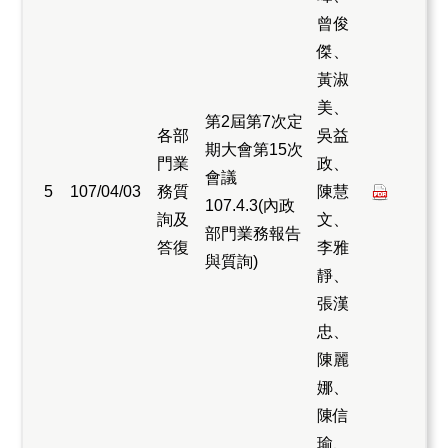
曾俊
傑、
黃淑
美、
第2屆第7次定
各部
吳益
期大會第15次
門業
政、
會議
5
107/04/03
務質
陳慧
107.4.3(內政
詢及
文、
部門業務報告
答復
李雅
與質詢)
靜、
張漢
忠、
陳麗
娜、
陳信
瑜、