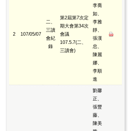
李喬
如、
第2屆第7次定
二、
李雅
期大會第34次
三讀
靜、
2
107/05/07
會議
會紀
張漢
107.5.7(二、
錄
忠、
三讀會)
陳麗
娜、
李順
進
劉馨
正、
張豐
藤、
陳美