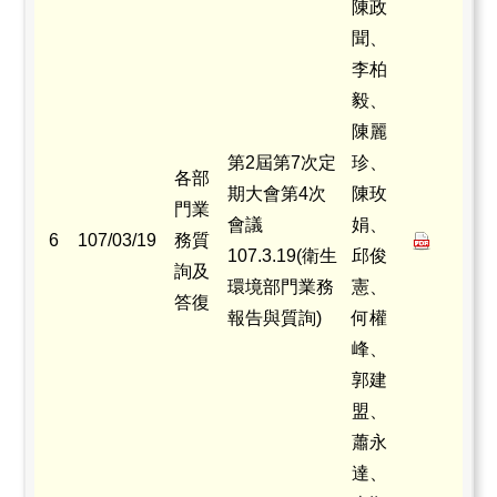
陳政
聞、
李柏
毅、
陳麗
第2屆第7次定
珍、
各部
期大會第4次
陳玫
門業
會議
娟、
6
107/03/19
務質
107.3.19(衛生
邱俊
詢及
環境部門業務
憲、
答復
報告與質詢)
何權
峰、
郭建
盟、
蕭永
達、