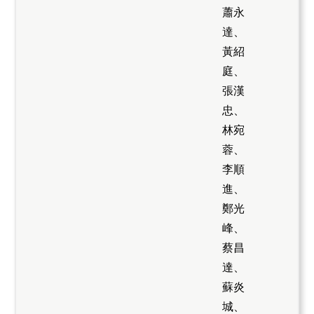
蕭永
達、
黃紹
庭、
張漢
忠、
林宛
蓉、
李順
進、
鄭光
峰、
蔡昌
達、
蘇炎
城、