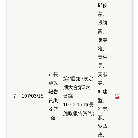
邱俊
憲、
張勝
富、
陳美
雅、
黃柏
霖、
市長
黃淑
第2屆第7次定
施政
美、
期大會第2次
報告
郭建
7
107/03/15
會議
質詢
盟、
107.3.15(市長
及答
許崑
施政報告質詢)
復
源、
吳益
政、