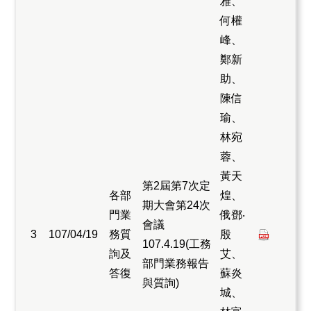
雅、
何權
峰、
鄭新
助、
陳信
瑜、
林宛
蓉、
黃天
第2屆第7次定
各部
煌、
期大會第24次
門業
俄鄧‧
會議
3
107/04/19
務質
殷
107.4.19(工務
詢及
艾、
部門業務報告
答復
蘇炎
與質詢)
城、