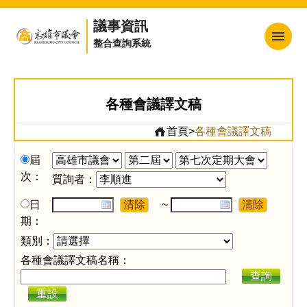
議事資訊
整合查詢系統
回首頁
網站地圖
各種會議譯文稿
高雄市議會
首頁
>
各種會議譯文稿
訂閱電子報
屆
次：
熱門連結
質詢者：
日程表
日
~
期：
會議紀錄
類別：
市政總質詢
各種會議譯文稿名稱：
查詢
提案資料
重設