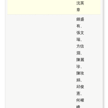
沈英
章
鍾盛
有、
張文
瑞、
方信
淵、
陳麗
珍、
陳玫
娟、
邱俊
憲、
何權
峰、