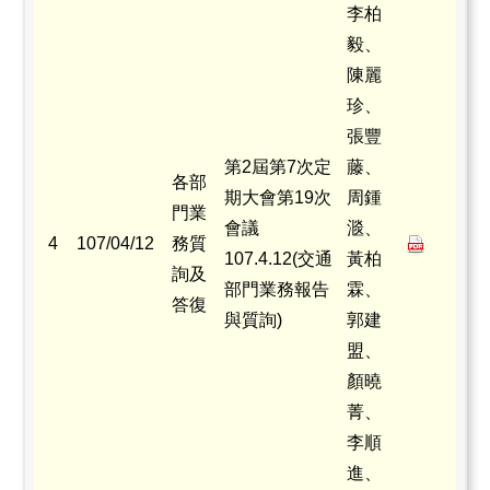
李柏
毅、
陳麗
珍、
張豐
第2屆第7次定
藤、
各部
期大會第19次
周鍾
門業
會議
㴴、
4
107/04/12
務質
107.4.12(交通
黃柏
詢及
部門業務報告
霖、
答復
與質詢)
郭建
盟、
顏曉
菁、
李順
進、