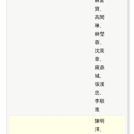
林富
寶、
高閔
琳、
林瑩
蓉、
沈英
章、
羅鼎
城、
張漢
忠、
李順
進
陳明
澤、