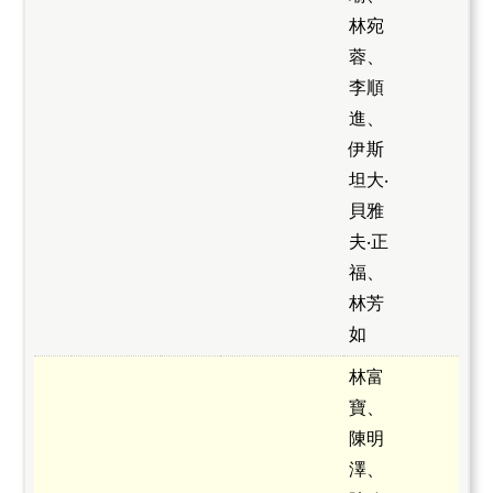
林宛
蓉、
李順
進、
伊斯
坦大‧
貝雅
夫‧正
福、
林芳
如
林富
寶、
陳明
澤、