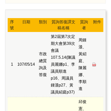
質詢資料
議事錄
序
日期
類別
質詢答復譯文
質詢
附件
其他議事資料
號
稿名稱
者
議員相關資料
第2屆第7次定
周鍾
期大會第39次
㴴、
會議
市政
黃紹
107.5.14(陳議
總質
庭、
1
107/05/14
員麗娜p1、李
詢及
陳麗
議員順進
答復
娜、
p16、周議員
李順
鍾㴴p27、黃
進
議員紹庭p37)
邱俊
憲、