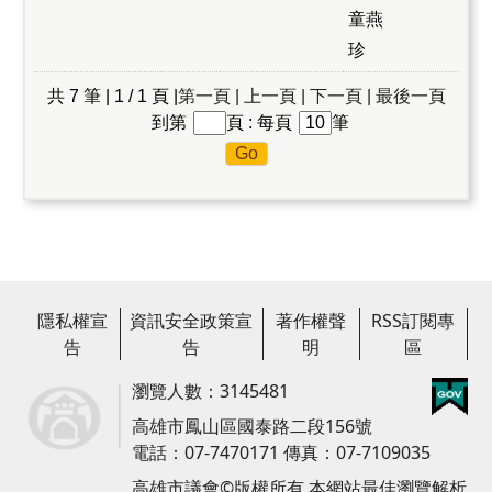
童燕
珍
共 7 筆 | 1 / 1 頁 |
第一頁 |
上一頁 |
下一頁 |
最後一頁
到第
頁 : 每頁
筆
隱私權宣
資訊安全政策宣
著作權聲
RSS訂閱專
告
告
明
區
瀏覽人數：3145481
高雄市鳳山區國泰路二段156號
電話：07-7470171 傳真：07-7109035
高雄市議會©版權所有 本網站最佳瀏覽解析