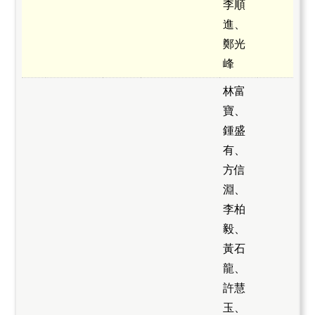
李順
進、
鄭光
峰
林富
寶、
鍾盛
有、
方信
淵、
李柏
毅、
黃石
龍、
許慧
玉、